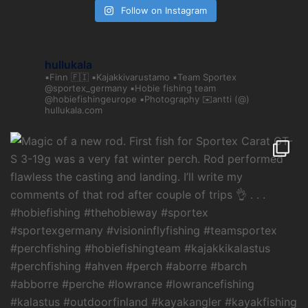
Follow on Instagram
hullukala
▪️Finn 🇫🇮
▪️Kajakkivarustamo
▪️Team Sportex
@sportex_germany
▪️Hobie fishing team
@hobiefishingeurope
▪️Photography
✉️antti (@)
hullukala.com