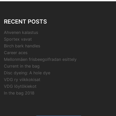
RECENT POSTS
Ahvenen kalastus
Sportex vavat
Birch bark handles
Career aces
Mellonmäen frisbeegolfradan esittely
Current in the bag
Disc dyeing: A hole dye
VDG ry viikkokisat
VDG löytökiekot
In the bag 2018