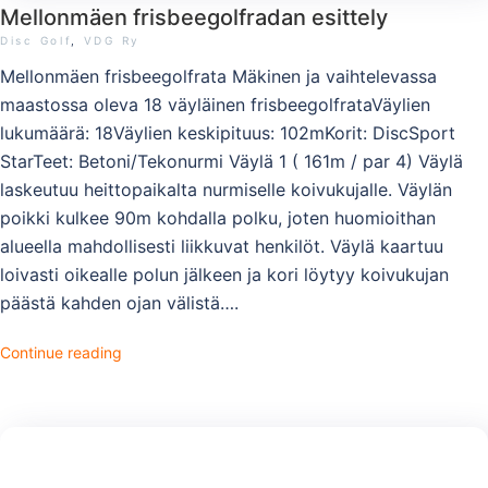
Mellonmäen frisbeegolfradan esittely
Disc Golf
,
VDG Ry
Mellonmäen frisbeegolfrata Mäkinen ja vaihtelevassa
maastossa oleva 18 väyläinen frisbeegolfrataVäylien
lukumäärä: 18Väylien keskipituus: 102mKorit: DiscSport
StarTeet: Betoni/Tekonurmi Väylä 1 ( 161m / par 4) Väylä
laskeutuu heittopaikalta nurmiselle koivukujalle. Väylän
poikki kulkee 90m kohdalla polku, joten huomioithan
alueella mahdollisesti liikkuvat henkilöt. Väylä kaartuu
loivasti oikealle polun jälkeen ja kori löytyy koivukujan
päästä kahden ojan välistä….
Continue reading